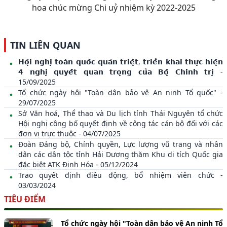
hoa chúc mừng Chi uỷ nhiệm kỳ 2022-2025
TIN LIÊN QUAN
𝗛𝗼̣̂𝗶 𝗻𝗴𝗵𝗶̣ 𝘁𝗼𝗮̀𝗻 𝗾𝘂𝗼̂́𝗰 𝗾𝘂𝗮́𝗻 𝘁𝗿𝗶𝗲̣̂𝘁, 𝘁𝗿𝗶𝗲̂̉𝗻 𝗸𝗵𝗮𝗶 𝘁𝗵𝘂̛̣𝗰 𝗵𝗶𝗲̣̂𝗻
𝟰 𝗻𝗴𝗵𝗶̣ 𝗾𝘂𝘆𝗲̂́𝘁 𝗾𝘂𝗮𝗻 𝘁𝗿𝗼̣𝗻𝗴 𝗰𝘂̉𝗮 𝗕𝗼̣̂ 𝗖𝗵𝗶́𝗻𝗵 𝘁𝗿𝗶̣ -
15/09/2025
Tổ chức ngày hội "Toàn dân bảo vệ An ninh Tổ quốc" -
29/07/2025
Sở Văn hoá, Thể thao và Du lịch tỉnh Thái Nguyên tổ chức
Hội nghị công bố quyết định về công tác cán bộ đối với các
đơn vị trực thuộc - 04/07/2025
Đoàn Đảng bộ, Chính quyền, Lực lượng vũ trang và nhân
dân các dân tộc tỉnh Hải Dương thăm Khu di tích Quốc gia
đặc biệt ATK Định Hóa - 05/12/2024
Trao quyết định điều động, bổ nhiệm viên chức -
03/03/2024
TIÊU ĐIỂM
Tổ chức ngày hội "Toàn dân bảo vệ An ninh Tổ