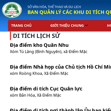
SỞ VĂN HÓA, THỂ THAO VÀ DU LỊCH
BAN QUẢN LÝ CÁC KHU DI TÍCH Q
TRANG CHỦ
GIỚI THIỆU CHUNG
H
DI TÍCH LỊCH SỬ
Địa điểm kho Quân Nhu
Xóm Tú Lăng (Bình Nguyên), xã Điểm Mặc
Địa điểm Nhà họp của Chủ tịch Hồ Chí M
xóm Roòng Khoa, Xã Điểm Mặc
Địa điểm di tích Cục Quân lực
xóm Bản Hóa, Xã Điểm Mặc
Địa điểm di tích nơi thành lập Ủy ban ki