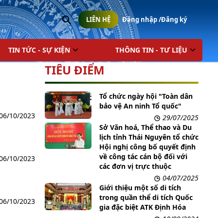
Đăng nhập /
Đăng ký
LIÊN HỆ
TIN TỨC - SỰ KIỆN
THÔNG TIN - TƯ LIỆU
TIÊU ĐIỂM
Tổ chức ngày hội "Toàn dân
bảo vệ An ninh Tổ quốc"
06/10/2023
29/07/2025
Sở Văn hoá, Thể thao và Du
lịch tỉnh Thái Nguyên tổ chức
Hội nghị công bố quyết định
về công tác cán bộ đối với
06/10/2023
các đơn vị trực thuộc
04/07/2025
Giới thiệu một số di tích
trong quần thể di tích Quốc
06/10/2023
gia đặc biệt ATK Định Hóa