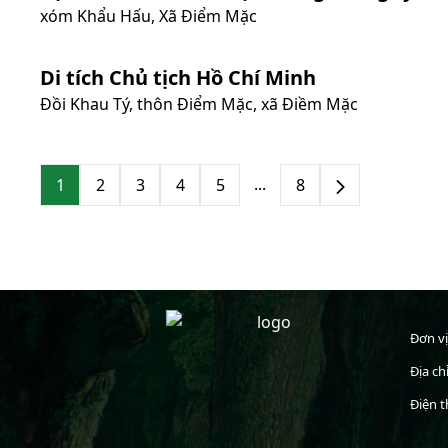
xóm Khẩu Hấu, Xã Điểm Mặc
Di tích Chủ tịch Hồ Chí Minh
Đồi Khau Tý, thôn Điểm Mặc, xã Điềm Mặc
...
1
2
3
4
5
8
Đơn vị
Địa ch
Điện t