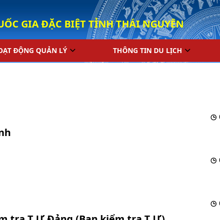
UỐC GIA ĐẶC BIỆT TỈNH THÁI NGUYÊN
OẠT ĐỘNG QUẢN LÝ
THÔNG TIN DU LỊCH
inh
ểm tra T.Ư Đảng (Ban kiểm tra T.Ư)