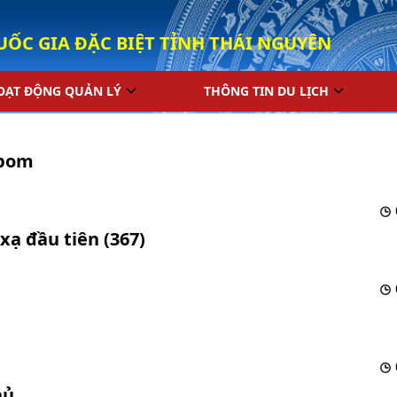
UỐC GIA ĐẶC BIỆT TỈNH THÁI NGUYÊN
OẠT ĐỘNG QUẢN LÝ
THÔNG TIN DU LỊCH
 bom
xạ đầu tiên (367)
hủ