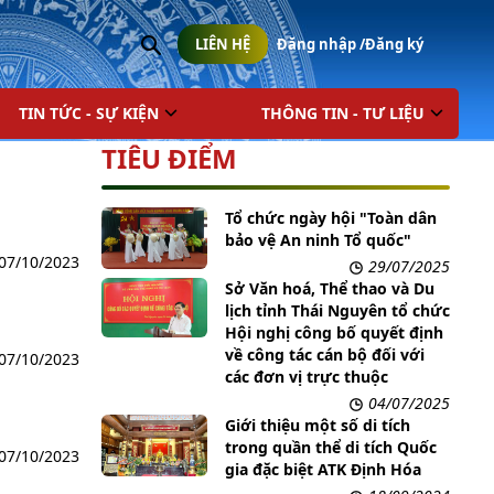
Đăng nhập /
Đăng ký
LIÊN HỆ
TIN TỨC - SỰ KIỆN
THÔNG TIN - TƯ LIỆU
TIÊU ĐIỂM
Tổ chức ngày hội "Toàn dân
bảo vệ An ninh Tổ quốc"
07/10/2023
29/07/2025
Sở Văn hoá, Thể thao và Du
lịch tỉnh Thái Nguyên tổ chức
Hội nghị công bố quyết định
về công tác cán bộ đối với
07/10/2023
các đơn vị trực thuộc
04/07/2025
Giới thiệu một số di tích
trong quần thể di tích Quốc
07/10/2023
gia đặc biệt ATK Định Hóa