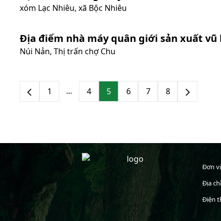
xóm Lạc Nhiêu, xã Bộc Nhiêu
Địa điểm nhà máy quân giới sản xuất vũ 
Núi Nản, Thị trấn chợ Chu
...
1
4
5
6
7
8
Đơn vị
Địa ch
Điện t