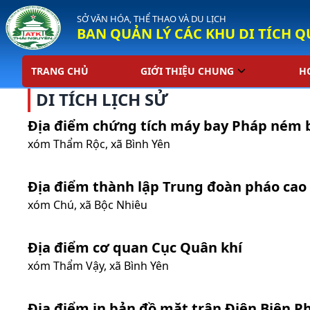
SỞ VĂN HÓA, THỂ THAO VÀ DU LỊCH
BAN QUẢN LÝ CÁC KHU DI TÍCH Q
TRANG CHỦ
GIỚI THIỆU CHUNG
H
DI TÍCH LỊCH SỬ
Địa điểm chứng tích máy bay Pháp ném
xóm Thẩm Rộc, xã Bình Yên
Địa điểm thành lập Trung đoàn pháo cao 
xóm Chú, xã Bộc Nhiêu
Địa điểm cơ quan Cục Quân khí
xóm Thẩm Vậy, xã Bình Yên
Địa điểm in bản đồ mặt trận Điện Biên P