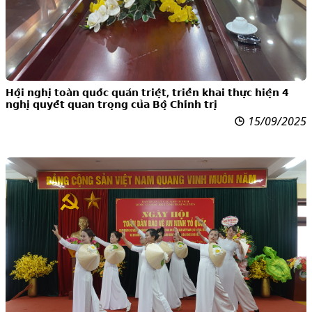
𝗛𝗼̣̂𝗶 𝗻𝗴𝗵𝗶̣ 𝘁𝗼𝗮̀𝗻 𝗾𝘂𝗼̂́𝗰 𝗾𝘂𝗮́𝗻 𝘁𝗿𝗶𝗲̣̂𝘁, 𝘁𝗿𝗶𝗲̂̉𝗻 𝗸𝗵𝗮𝗶 𝘁𝗵𝘂̛̣𝗰 𝗵𝗶𝗲̣̂𝗻 𝟰
𝗻𝗴𝗵𝗶̣ 𝗾𝘂𝘆𝗲̂́𝘁 𝗾𝘂𝗮𝗻 𝘁𝗿𝗼̣𝗻𝗴 𝗰𝘂̉𝗮 𝗕𝗼̣̂ 𝗖𝗵𝗶́𝗻𝗵 𝘁𝗿𝗶̣
15/09/2025