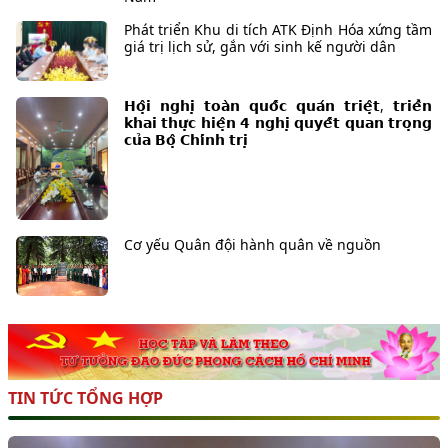
Phát triển Khu di tích ATK Định Hóa xứng tầm
giá trị lịch sử, gắn với sinh kế người dân
𝗛𝗼̣̂𝗶 𝗻𝗴𝗵𝗶̣ 𝘁𝗼𝗮̀𝗻 𝗾𝘂𝗼̂́𝗰 𝗾𝘂𝗮́𝗻 𝘁𝗿𝗶𝗲̣̂𝘁, 𝘁𝗿𝗶𝗲̂̉𝗻
𝗸𝗵𝗮𝗶 𝘁𝗵𝘂̛̣𝗰 𝗵𝗶𝗲̣̂𝗻 𝟰 𝗻𝗴𝗵𝗶̣ 𝗾𝘂𝘆𝗲̂́𝘁 𝗾𝘂𝗮𝗻 𝘁𝗿𝗼̣𝗻𝗴
𝗰𝘂̉𝗮 𝗕𝗼̣̂ 𝗖𝗵𝗶́𝗻𝗵 𝘁𝗿𝗶̣
Cơ yếu Quân đội hành quân về nguồn
TIN TỨC TỔNG HỢP