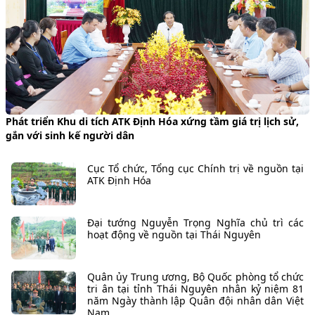
Phát triển Khu di tích ATK Định Hóa xứng tầm giá trị lịch sử,
𝗛
gắn với sinh kế người dân
𝗻
Cục Tổ chức, Tổng cục Chính trị về nguồn tại
ATK Định Hóa
Đại tướng Nguyễn Trọng Nghĩa chủ trì các
hoạt động về nguồn tại Thái Nguyên
Quân ủy Trung ương, Bộ Quốc phòng tổ chức
tri ân tại tỉnh Thái Nguyên nhân kỷ niệm 81
năm Ngày thành lập Quân đội nhân dân Việt
Nam