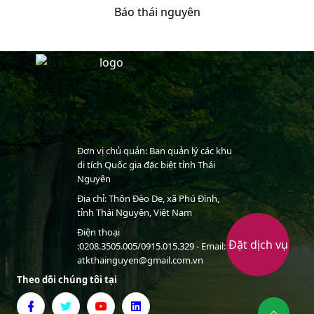
Báo thái nguyên
Item
1
of
9
Đơn vị chủ quản: Ban quản lý các khu
di tích Quốc gia đặc biệt tỉnh Thái
Nguyên
Địa chỉ: Thôn Đèo De, xã Phú Đình,
tỉnh Thái Nguyên, Việt Nam
Điện thoại
Đặt dịch vụ
:0208.3505.005/0915.015.329 - Email:
atkthainguyen@gmail.com.vn
Theo dõi chúng tôi tại