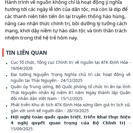
Hành trình về nguồn không chỉ là hoạt động ý nghĩa
hướng tới các ngày lễ lớn của dân tộc, mà còn là dịp để
các thanh niên tiên tiến ôn lại truyền thống hào hùng,
nâng cao nhận thức chính trị, bồi dưỡng lý tưởng cách
mạng, khơi dậy niềm tự hào dân tộc và tinh thần trách
nhiệm trong thế hệ trẻ hôm nay.
TIN LIÊN QUAN
Cục Tổ chức, Tổng cục Chính trị về nguồn tại ATK Định Hóa -
16/04/2026
Đại tướng Nguyễn Trọng Nghĩa chủ trì các hoạt động về
nguồn tại Thái Nguyên - 24/12/2025
Quân ủy Trung ương, Bộ Quốc phòng tổ chức tri ân tại tỉnh
Thái Nguyên nhân kỷ niệm 81 năm Ngày thành lập Quân
đội nhân dân Việt Nam - 15/12/2025
Phát triển Khu di tích ATK Định Hóa xứng tầm giá trị lịch sử,
gắn với sinh kế người dân - 28/10/2025
𝗛𝗼̣̂𝗶 𝗻𝗴𝗵𝗶̣ 𝘁𝗼𝗮̀𝗻 𝗾𝘂𝗼̂́𝗰 𝗾𝘂𝗮́𝗻 𝘁𝗿𝗶𝗲̣̂𝘁, 𝘁𝗿𝗶𝗲̂̉𝗻 𝗸𝗵𝗮𝗶 𝘁𝗵𝘂̛̣𝗰 𝗵𝗶𝗲̣̂𝗻
𝟰 𝗻𝗴𝗵𝗶̣ 𝗾𝘂𝘆𝗲̂́𝘁 𝗾𝘂𝗮𝗻 𝘁𝗿𝗼̣𝗻𝗴 𝗰𝘂̉𝗮 𝗕𝗼̣̂ 𝗖𝗵𝗶́𝗻𝗵 𝘁𝗿𝗶̣ -
15/09/2025