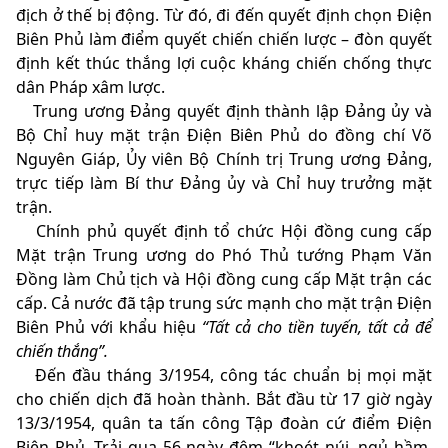
địch ở thế bị động. Từ đó, đi đến quyết định chọn Điện
Biên Phủ làm điểm quyết chiến chiến lược – đòn quyết
định kết thúc thắng lợi cuộc kháng chiến chống thực
dân Pháp xâm lược.
Trung ương Đảng quyết định thành lập Đảng ủy và
Bộ Chỉ huy mặt trận Điện Biên Phủ do đồng chí Võ
Nguyên Giáp, Ủy viên Bộ Chính trị Trung ương Đảng,
trực tiếp làm Bí thư Đảng ủy và Chỉ huy trưởng mặt
trận.
Chính phủ quyết định tổ chức Hội đồng cung cấp
Mặt trận Trung ương do Phó Thủ tướng Phạm Văn
Đồng làm Chủ tịch và Hội đồng cung cấp Mặt trận các
cấp. Cả nước đã tập trung sức mạnh cho mặt trận Điện
Biên Phủ với khẩu hiệu
“Tất cả cho tiền tuyến, tất cả để
chiến thắng”.
Đến đầu tháng 3/1954, công tác chuẩn bị mọi mặt
cho chiến dịch đã hoàn thành. Bắt đầu từ 17 giờ ngày
13/3/1954, quân ta tấn công Tập đoàn cứ điểm Điện
Biên Phủ. Trải qua 56 ngày đêm “khoét núi, ngủ hầm,