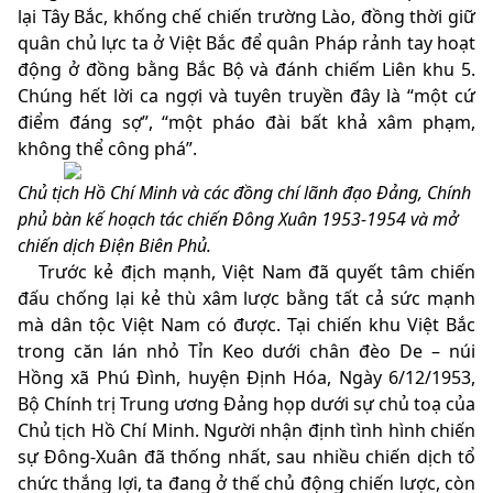
lại Tây Bắc, khống chế chiến trường Lào, đồng thời giữ
quân chủ lực ta ở Việt Bắc để quân Pháp rảnh tay hoạt
động ở đồng bằng Bắc Bộ và đánh chiếm Liên khu 5.
Chúng hết lời ca ngợi và tuyên truyền đây là “một cứ
điểm đáng sợ”, “một pháo đài bất khả xâm phạm,
không thể công phá”.
Chủ tịch Hồ Chí Minh và các đồng chí lãnh đạo Đảng, Chính
phủ bàn kế hoạch tác chiến Đông Xuân 1953-1954 và mở
chiến dịch Điện Biên Phủ.
Trước kẻ địch mạnh, Việt Nam đã quyết tâm chiến
đấu chống lại kẻ thù xâm lược bằng tất cả sức mạnh
mà dân tộc Việt Nam có được. Tại chiến khu Việt Bắc
trong căn lán nhỏ Tỉn Keo dưới chân đèo De – núi
Hồng xã Phú Đình, huyện Định Hóa, Ngày 6/12/1953,
Bộ Chính trị Trung ương Đảng họp dưới sự chủ toạ của
Chủ tịch Hồ Chí Minh. Người nhận định tình hình chiến
sự Đông-Xuân đã thống nhất, sau nhiều chiến dịch tổ
chức thắng lợi, ta đang ở thế chủ động chiến lược, còn