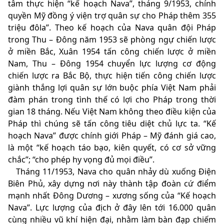
tâm thực hiện “kế hoạch Nava”, tháng 9/1953, chính
quyền Mỹ đồng ý viện trợ quân sự cho Pháp thêm 355
triệu đôla”. Theo kế hoạch của Nava quân đội Pháp
trong Thu – Đông năm 1953 sẽ phòng ngự chiến lược
ở miền Bắc, Xuân 1954 tấn công chiến lược ở miền
Nam, Thu – Đông 1954 chuyển lực lượng cơ động
chiến lược ra Bắc Bộ, thực hiện tiến công chiến lược
giành thắng lợi quân sự lớn buộc phía Việt Nam phải
đàm phán trong tình thế có lợi cho Pháp trong thời
gian 18 tháng. Nếu Việt Nam không theo điều kiện của
Pháp thì chúng sẽ tấn công tiêu diệt chủ lực ta. “Kế
hoạch Nava” được chính giới Pháp – Mỹ đánh giá cao,
là một “kế hoạch táo bạo, kiên quyết, có cơ sở vững
chắc”; “cho phép hy vọng đủ mọi điều”.
Tháng 11/1953, Nava cho quân nhảy dù xuống Điện
Biên Phủ, xây dựng nơi này thành tập đoàn cứ điểm
mạnh nhất Đông Dương – xương sống của “Kế hoạch
Nava”. Lực lượng của địch ở đây lên tới 16.000 quân
cùng nhiều vũ khí hiện đại, nhằm làm bàn đạp chiếm